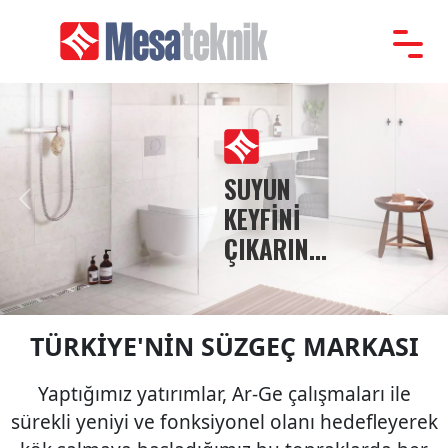
Anasayfa
Kurumsal
Ürünler
SUYUN
Tanıtım
Previous
Nex
KEYFİNİ
Katalog
ÇIKARIN...
Referanslar
İletişim
TÜRKİYE'NİN SÜZGEÇ MARKASI
Yaptığımız yatırımlar, Ar-Ge çalışmaları ile
sürekli yeniyi ve fonksiyonel olanı hedefleyerek