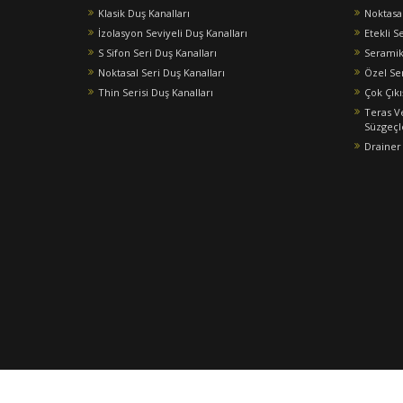
Klasik Duş Kanalları
Noktasa
İzolasyon Seviyeli Duş Kanalları
Etekli S
S Sifon Seri Duş Kanalları
Seramik
Noktasal Seri Duş Kanalları
Özel Se
Thin Serisi Duş Kanalları
Çok Çıkı
Teras V
Süzgeçl
Drainer