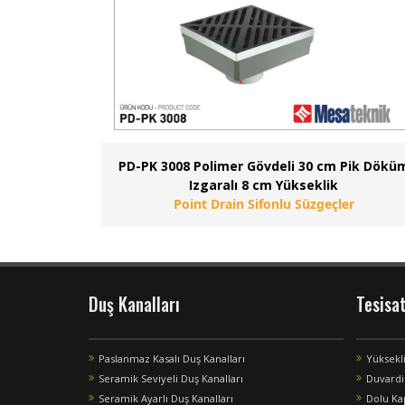
PD-PK 3008 Polimer Gövdeli 30 cm Pik Dökü
Izgaralı 8 cm Yükseklik
Point Drain Sifonlu Süzgeçler
Duş Kanalları
Tesisa
Paslanmaz Kasalı Duş Kanalları
Yüksekl
Seramik Seviyeli Duş Kanalları
Duvardi
Seramik Ayarlı Duş Kanalları
Dolu Ka