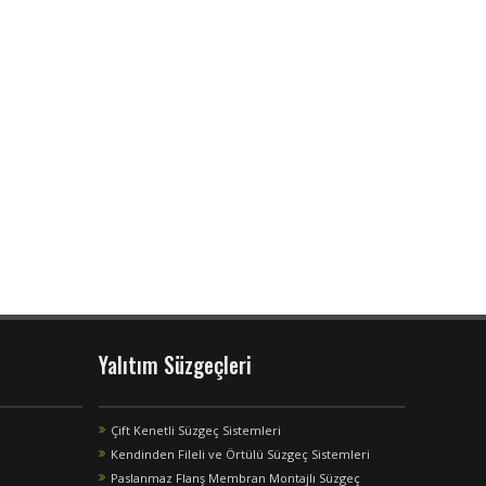
Yalıtım Süzgeçleri
Çift Kenetli Süzgeç Sistemleri
Kendinden Fileli ve Örtülü Süzgeç Sistemleri
Paslanmaz Flanş Membran Montajlı Süzgeç