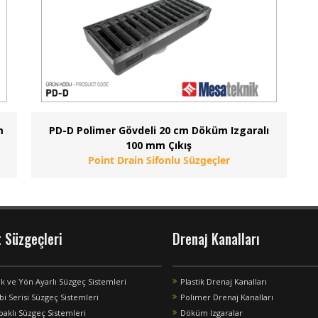
m
PD-D Polimer Gövdeli 20 cm Döküm Izgaralı
100 mm Çıkış
Point Drain Sifonlu Süzgeçler
t Süzgeçleri
Drenaj Kanalları
ik ve Yön Ayarlı Süzgeç Sistemleri
Plastik Drenaj Kanalları
bi Serisi Süzgeç Sistemleri
Polimer Drenaj Kanalları
paklı Süzgeç Sistemleri
Döküm Izgaralar