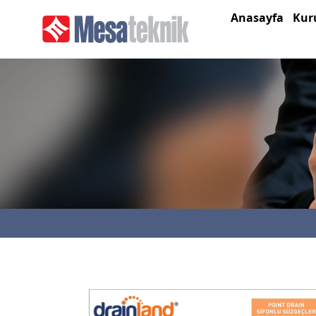
Anasayfa
Kur
Anasayfa
Kurumsal
Ürünler
Tanıtım
Katalog
Referanslar
İletişim