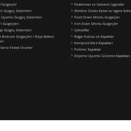
l Süzgeçler
Paslanmaz ve Galvaniz Izgaralar
eri Süzgeç Sistemleri
Slimline Oluklu Kanal ve Izgara Sist
 Uyumlu Süzgeç Sistemleri
Point Drain Sifonlu Süzgeçler
ri Süzgeçleri
İron Drain Sifonlu Süzgeçler
şlı Süzgeç Sistemleri
Çekvalflar
e Bodrum Süzgeçleri / Köşe Balkon
Rögar Kutusu ve Kapaklar
eri
Kompozit Kare Kapakları
 Serisi Yedek Ürünler
Polimer Kapaklar
Döşeme Uyumlu Gizleme Kapakları